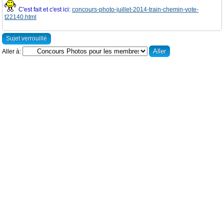
C'est fait et c'est ici:
concours-photo-juillet-2014-train-chemin-vote-
t22140.html
Sujet verrouillé
Aller à: