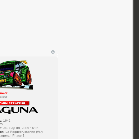
ower
ateur
s:
1642
25
n:
Jeu Sep 08, 2005 16:06
ion:
La Roquebrussanne (Var)
aguna I Phase 1