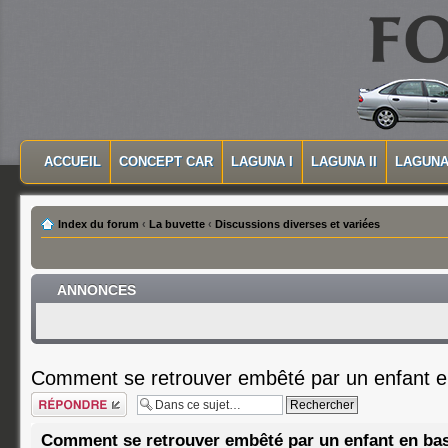
MASQUER LA NAVIGATION PRINCIPALE
MASQUER LA NAVIGATION SECONDAIRE
ACCUEIL
CONCEPT CAR
LAGUNA I
LAGUNA II
LAGUNA 
MENU PRINCIPAL
Index du forum
‹
La buvette
‹
Discussions diverses et variées
ANNONCES
Comment se retrouver embêté par un enfant e
Répondre
Comment se retrouver embêté par un enfant en ba