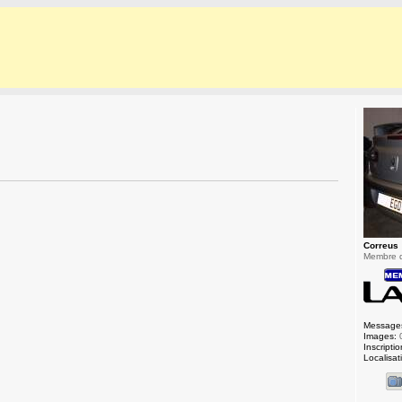
Correus
Membre 
Message
Images:
Inscriptio
Localisat