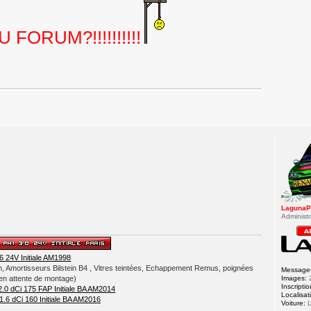
DU FORUM
?!!!!!!!!!!
LagunaP
Administr
6 24V Initiale AM1998
Amortisseurs Bilstein B4 , Vitres teintées, Echappement Remus, poignées
Message
Images:
(en attente de montage)
Inscriptio
 2.0 dCi 175 FAP Initiale BA AM2014
Localisat
1.6 dCi 160 Initiale BA AM2016
Voiture:
L