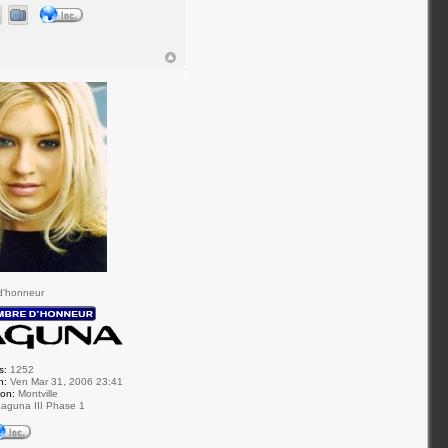
d'honneur
s:
1252
n:
Ven Mar 31, 2006 23:41
ion:
Montville
aguna III Phase 1