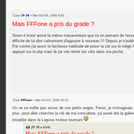
par
JP 38
» Mar Oct 03, 2006 9:50
Mais FFFone a pris du grade ?
Sinon il m'est arrivé la même mesaventure que toi en prenant de l'esse
difficile de lui dire calmement d'appuyer à nouveau !!! Depuis je n'oub
Par contre j'ai aussi la facheuse habitude de poser la clé sur le siège A
appuyé sur le plip mais là j'ai vite remis les clés dans ma poche.
par
FFFone
» Mar Oct 03, 2006 10:31
On ne se méfie pas assez de ces petits anges. Perso, je m'imaginais dé
plus, pour aller chercher la clé de ma concubine, ça aurait été la galère :
installée dans la Laguna moteur tournant
JP 38 a écrit:
Mais FFFone a pris du grade ?