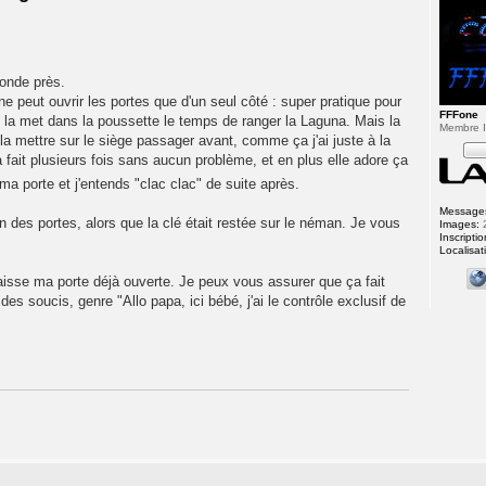
conde près.
ne peut ouvrir les portes que d'un seul côté : super pratique pour
FFFone
et la met dans la poussette le temps de ranger la Laguna. Mais la
Membre In
e la mettre sur le siège passager avant, comme ça j'ai juste à la
 fait plusieurs fois sans aucun problème, et en plus elle adore ça
e ma porte et j'entends "clac clac" de suite après.
Message
des portes, alors que la clé était restée sur le néman. Je vous
Images:
Inscriptio
Localisat
laisse ma porte déjà ouverte. Je peux vous assurer que ça fait
 des soucis, genre "Allo papa, ici bébé, j'ai le contrôle exclusif de