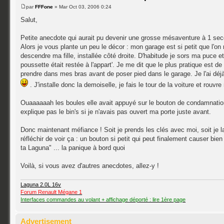
par
FFFone
» Mar Oct 03, 2006 0:24
Salut,
Petite anecdote qui aurait pu devenir une grosse mésaventure à 1 se
Alors je vous plante un peu le décor : mon garage est si petit que l'on 
descendre ma fille, installée côté droite. D'habitude je sors ma puce 
poussette était restée à l'appart'. Je me dit que le plus pratique est d
prendre dans mes bras avant de poser pied dans le garage. Je l'ai déjà
. J'installe donc la demoiselle, je fais le tour de la voiture et rouvr
Ouaaaaaah les boules elle avait appuyé sur le bouton de condamnation 
explique pas le bin's si je n'avais pas ouvert ma porte juste avant.
Donc maintenant méfiance ! Soit je prends les clés avec moi, soit je 
réfléchir de voir ça : un bouton si petit qui peut finalement causer bien
ta Laguna" ... la panique à bord quoi
Voilà, si vous avez d'autres anecdotes, allez-y !
Laguna 2.0L 16v
Forum Renault Mégane 1
Interfaces commandes au volant + affichage déporté : lire 1ère page
Advertisement