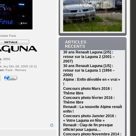
itiale Paris
ARTICLES
RÉCENTS
30 ans Renault Laguna [2/5] :
retour sur la Laguna 2 (2001 –
s:
3856
2007)
2
30 ans Renault Laguna [1/5] :
n:
Jeu Déc 08, 2005 16:11
ion:
Paris - Rennes
retour sur la Laguna 1 (1994 –
2000)
Alpine : Enfin dévoilée en « vrai »
!
Concours photo Mars 2016 :
Thème libre
Concours photo février 2016 :
Thème libre
Renault : La nouvelle Alpine renaît
enfin !
Concours photo Janvier 2016 :
« Votre Laguna en fête »
Renault : Clap de fin presque
officiel pour Laguna…
Concours photo Novembre 2014 :