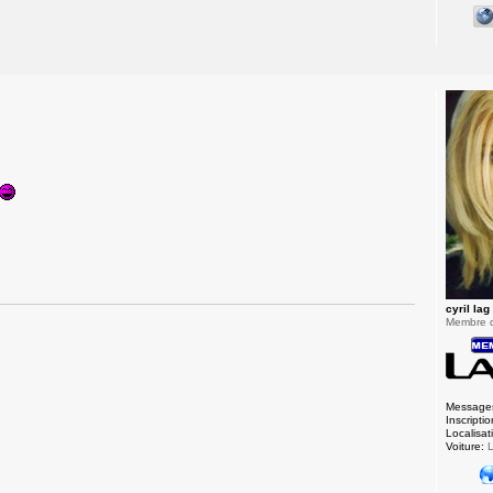
cyril lag
Membre 
Message
Inscriptio
Localisat
Voiture:
L