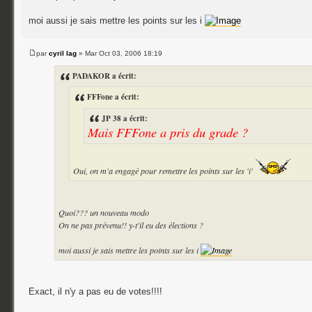
moi aussi je sais mettre les points sur les i
par
cyril lag
» Mar Oct 03, 2006 18:19
PADAKOR a écrit:
FFFone a écrit:
JP 38 a écrit:
Mais FFFone a pris du grade ?
Oui, on m'a engagé pour remettre les points sur les 'i'
Quoi??? un nouveau modo
On ne pas prévenu!! y-t'il eu des élections ?
moi aussi je sais mettre les points sur les i
Exact, il n'y a pas eu de votes!!!!