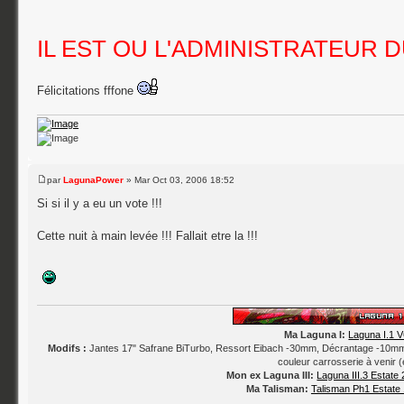
IL EST OU L'ADMINISTRATEUR 
Félicitations fffone
par
LagunaPower
» Mar Oct 03, 2006 18:52
Si si il y a eu un vote !!!
Cette nuit à main levée !!! Fallait etre la !!!
Ma Laguna I:
Laguna I.1 V
Modifs :
Jantes 17" Safrane BiTurbo, Ressort Eibach -30mm, Décrantage -10mm, 
couleur carrosserie à venir 
Mon ex Laguna III:
Laguna III.3 Estate
Ma Talisman:
Talisman Ph1 Estate 