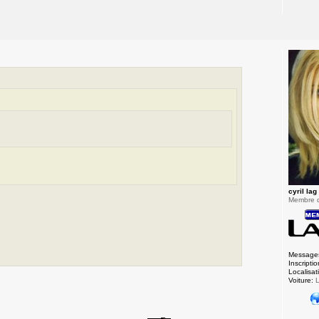
cyril lag
Membre 
Message
Inscriptio
Localisat
Voiture:
L