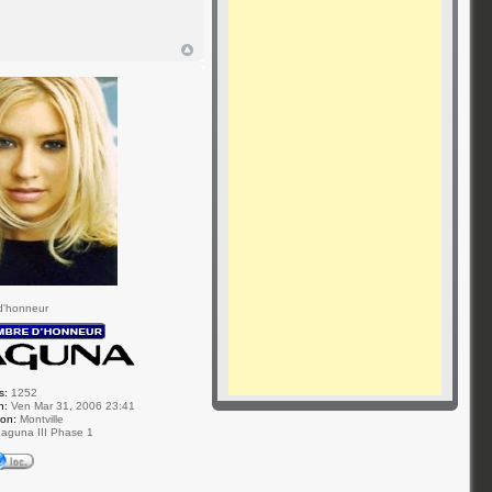
d'honneur
s:
1252
n:
Ven Mar 31, 2006 23:41
ion:
Montville
aguna III Phase 1