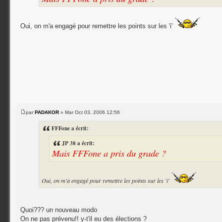
Oui, on m'a engagé pour remettre les points sur les 'i'
par
PADAKOR
» Mar Oct 03, 2006 12:56
FFFone a écrit:
JP 38 a écrit:
Mais FFFone a pris du grade ?
Oui, on m'a engagé pour remettre les points sur les 'i'
Quoi??? un nouveau modo
On ne pas prévenu!! y-t'il eu des élections ?