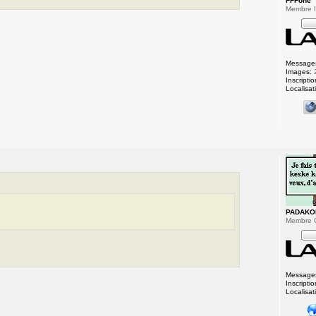
FFFone
Membre In
Message
Images:
Inscriptio
Localisat
PADAKO
Membre 
Message
Inscriptio
Localisat