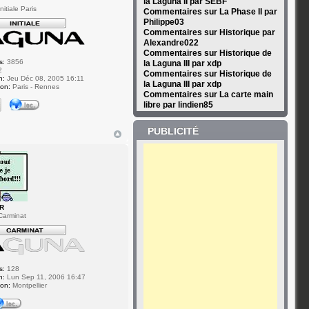
la Laguna II par SEBF
itiale Paris
Commentaires sur La Phase II par
Philippe03
Commentaires sur Historique par
Alexandre022
Commentaires sur Historique de
s:
3856
la Laguna III par xdp
2
Commentaires sur Historique de
n:
Jeu Déc 08, 2005 16:11
la Laguna III par xdp
ion:
Paris - Rennes
Commentaires sur La carte main
libre par lindien85
PUBLICITÉ
R
Carminat
s:
128
n:
Lun Sep 11, 2006 16:47
ion:
Montpellier