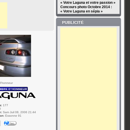
« Votre Laguna et votre passion »
Concours photo Octobre 2014 :
« Votre Laguna en sépia »
PUBLICITÉ
d'honneur
s:
177
0
n:
Sam Juil 08, 2006 21:44
ion:
Essonne 91