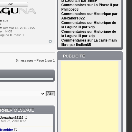
la Laguna II par SEBF
Commentaires sur La Phase II par
Philippe03
Commentaires sur Historique par
Alexandre022
s:
505
Commentaires sur Historique de
0
la Laguna III par xdp
n:
Dim Mar 13, 2011 21:27
Commentaires sur Historique de
ion:
NICE
aguna II Phase 1
la Laguna III par xdp
Commentaires sur La carte main
libre par lindien85
PUBLICITÉ
5 messages • Page
1
sur
1
RNIER MESSAGE
Jonathan62119
 Mai 26, 2015 8:43
freerider