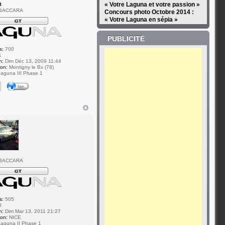
« Votre Laguna et votre passion »
8
 BACCARA
Concours photo Octobre 2014 :
« Votre Laguna en sépia »
PUBLICITÉ
s:
700
1
n:
Dim Déc 13, 2009 11:44
ion:
Montigny le Bx (78)
aguna III Phase 1
 BACCARA
s:
505
0
n:
Dim Mar 13, 2011 21:27
ion:
NICE
aguna II Phase 1