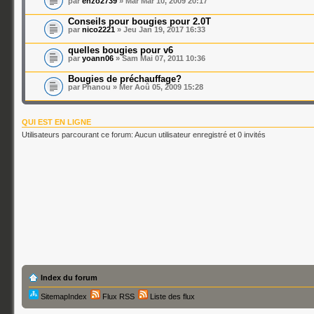
par
enzo2739
» Mar Mar 10, 2009 20:17
Conseils pour bougies pour 2.0T
par
nico2221
» Jeu Jan 19, 2017 16:33
quelles bougies pour v6
par
yoann06
» Sam Mai 07, 2011 10:36
Bougies de préchauffage?
par Phanou » Mer Aoû 05, 2009 15:28
QUI EST EN LIGNE
Utilisateurs parcourant ce forum: Aucun utilisateur enregistré et 0 invités
Index du forum
SitemapIndex
Flux RSS
Liste des flux