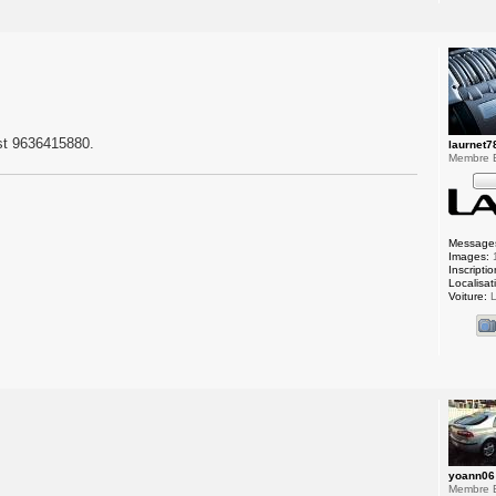
st 9636415880.
laurnet7
Membre
Message
Images:
Inscriptio
Localisat
Voiture:
L
yoann06
Membre