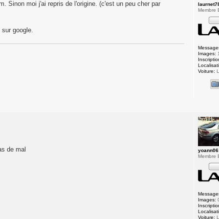
inon moi j'ai repris de l'origine. (c'est un peu cher par
laurnet7
Membre
 sur google.
Message
Images:
Inscriptio
Localisat
Voiture:
L
as de mal
yoann06
Membre
Message
Images:
Inscriptio
Localisat
Voiture:
L