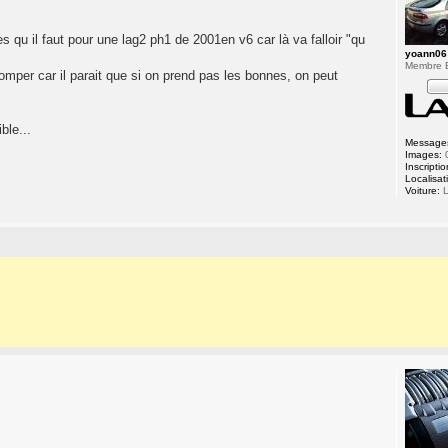
es qu il faut pour une lag2 ph1 de 2001en v6 car là va falloir "qu
yoann06
Membre
 tromper car il parait que si on prend pas les bonnes, on peut
ble...
Message
Images:
Inscriptio
Localisat
Voiture:
L