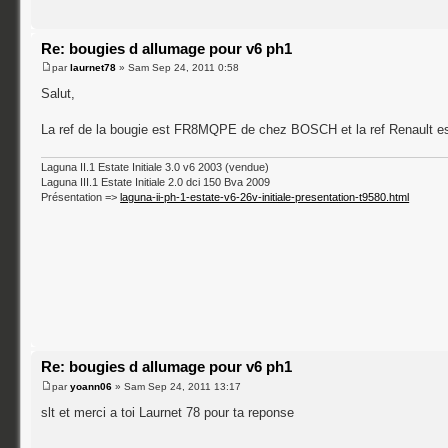
Re: bougies d allumage pour v6 ph1
par
laurnet78
» Sam Sep 24, 2011 0:58
Salut,
La ref de la bougie est FR8MQPE de chez BOSCH et la ref Renault e
Laguna II.1 Estate Initiale 3.0 v6 2003 (vendue)
Laguna III.1 Estate Initiale 2.0 dci 150 Bva 2009
Présentation =>
laguna-ii-ph-1-estate-v6-26v-initiale-presentation-t9580.html
Re: bougies d allumage pour v6 ph1
par
yoann06
» Sam Sep 24, 2011 13:17
slt et merci a toi Laurnet 78 pour ta reponse