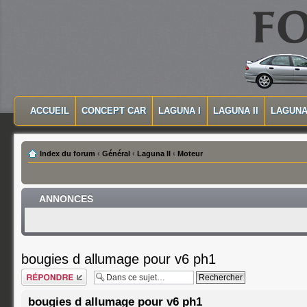
MASQUER LA NAVIGATION PRINCIPALE
MASQUER LA NAVIGATION SECONDAIRE
ACCUEIL
CONCEPT CAR
LAGUNA I
LAGUNA II
LAGUNA 
MENU PRINCIPAL
Index du forum
‹
Général
‹
Laguna II
‹
Moteur
ANNONCES
bougies d allumage pour v6 ph1
Répondre
bougies d allumage pour v6 ph1