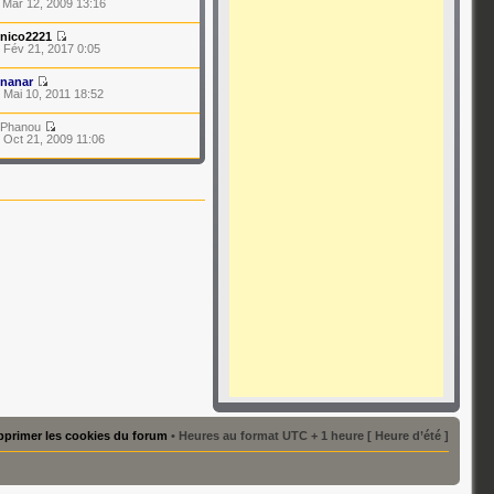
 Mar 12, 2009 13:16
nico2221
 Fév 21, 2017 0:05
nanar
 Mai 10, 2011 18:52
 Phanou
 Oct 21, 2009 11:06
primer les cookies du forum
• Heures au format UTC + 1 heure [ Heure d’été ]