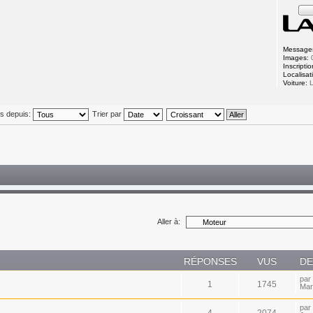
Message
Images:
Inscriptio
Localisat
Voiture:
L
és depuis:
Trier par
Aller à:
RÉPONSES
VUS
DE
par
1
1745
Mar
par
4
2074