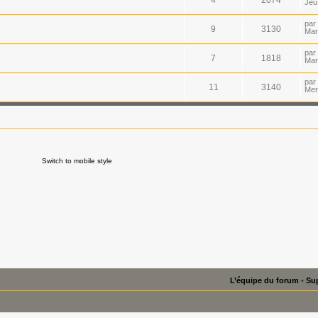
Jeu
par
9
3130
Mar
par
7
1818
Mar
par
11
3140
Mer
Switch to mobile style
L’équipe du forum
•
Sup