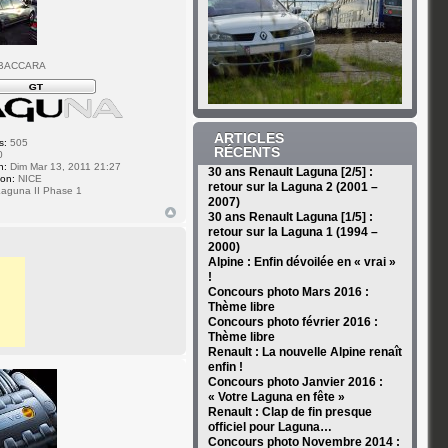
 BACCARA
ARTICLES
s:
505
RÉCENTS
0
n:
Dim Mar 13, 2011 21:27
30 ans Renault Laguna [2/5] :
ion:
NICE
retour sur la Laguna 2 (2001 –
aguna II Phase 1
2007)
30 ans Renault Laguna [1/5] :
retour sur la Laguna 1 (1994 –
2000)
Alpine : Enfin dévoilée en « vrai »
!
Concours photo Mars 2016 :
Thème libre
Concours photo février 2016 :
Thème libre
Renault : La nouvelle Alpine renaît
enfin !
Concours photo Janvier 2016 :
« Votre Laguna en fête »
Renault : Clap de fin presque
officiel pour Laguna…
Concours photo Novembre 2014 :