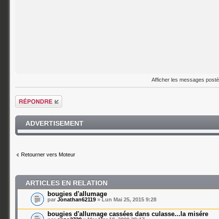
Afficher les messages post
Répondre
ADVERTISEMENT
Retourner vers Moteur
ARTICLES EN RELATION
bougies d'allumage
par
Jonathan62119
» Lun Mai 25, 2015 9:28
bougies d'allumage cassées dans culasse...la misére