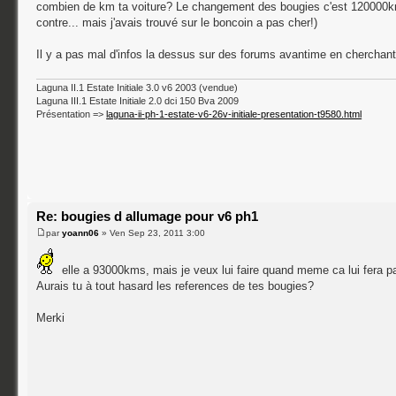
combien de km ta voiture? Le changement des bougies c'est 120000km. S
contre... mais j'avais trouvé sur le boncoin a pas cher!)
Il y a pas mal d'infos la dessus sur des forums avantime en cherchant
Laguna II.1 Estate Initiale 3.0 v6 2003 (vendue)
Laguna III.1 Estate Initiale 2.0 dci 150 Bva 2009
Présentation =>
laguna-ii-ph-1-estate-v6-26v-initiale-presentation-t9580.html
Re: bougies d allumage pour v6 ph1
par
yoann06
» Ven Sep 23, 2011 3:00
elle a 93000kms, mais je veux lui faire quand meme ca lui fera p
Aurais tu à tout hasard les references de tes bougies?
Merki