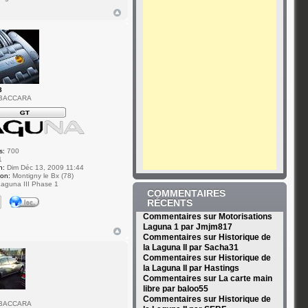
8
 BACCARA
s:
700
1
n:
Dim Déc 13, 2009 11:44
ion:
Montigny le Bx (78)
aguna III Phase 1
COMMENTAIRES
RÉCENTS
Commentaires sur Motorisations
Laguna 1 par Jmjm817
Commentaires sur Historique de
la Laguna II par Sacha31
Commentaires sur Historique de
la Laguna II par Hastings
Commentaires sur La carte main
libre par baloo55
Commentaires sur Historique de
 BACCARA