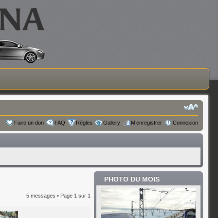
Faire un don
FAQ
Règles
Gallery
M’enregistrer
Connexion
PHOTO DU MOIS
5 messages • Page
1
sur
1