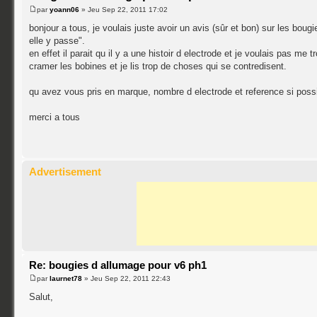
par
yoann06
» Jeu Sep 22, 2011 17:02
bonjour a tous, je voulais juste avoir un avis (sûr et bon) sur les bougi
elle y passe".
en effet il parait qu il y a une histoir d electrode et je voulais pas me
cramer les bobines et je lis trop de choses qui se contredisent.
qu avez vous pris en marque, nombre d electrode et reference si possi
merci a tous
Advertisement
Re: bougies d allumage pour v6 ph1
par
laurnet78
» Jeu Sep 22, 2011 22:43
Salut,