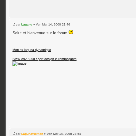
par
Laganu
» Ven Mar 14, 2008 21:46
Salut et bienvenue sur le forum
Mon ex laguna dynamique
BMW e92 325d sport design la remplaçante
par
LagunaWomen
» Ven Mar 14, 2008 23:54