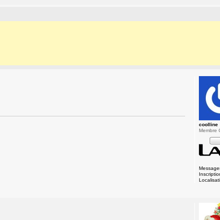
coolline
Membre 
Message
Inscriptio
Localisat