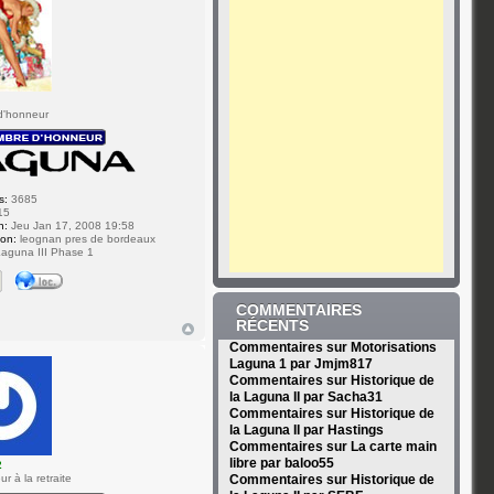
d'honneur
s:
3685
15
n:
Jeu Jan 17, 2008 19:58
ion:
leognan pres de bordeaux
aguna III Phase 1
COMMENTAIRES
RÉCENTS
Commentaires sur Motorisations
Laguna 1 par Jmjm817
Commentaires sur Historique de
la Laguna II par Sacha31
Commentaires sur Historique de
la Laguna II par Hastings
Commentaires sur La carte main
libre par baloo55
2
r à la retraite
Commentaires sur Historique de