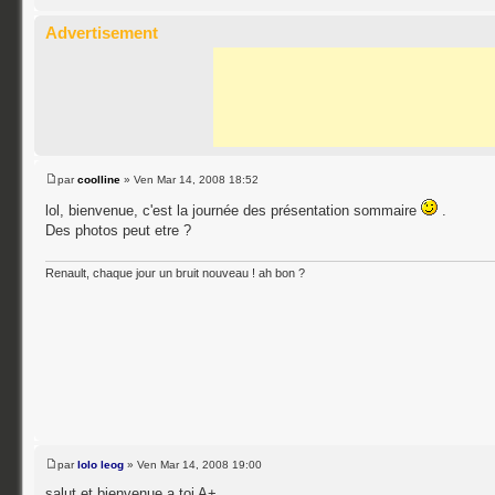
Advertisement
par
coolline
» Ven Mar 14, 2008 18:52
lol, bienvenue, c'est la journée des présentation sommaire
.
Des photos peut etre ?
Renault, chaque jour un bruit nouveau ! ah bon ?
par
lolo leog
» Ven Mar 14, 2008 19:00
salut et bienvenue a toi A+