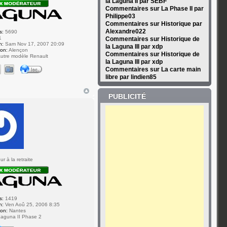
la Laguna II par SEBF
Commentaires sur La Phase II par
Philippe03
Commentaires sur Historique par
Alexandre022
s:
5690
1
Commentaires sur Historique de
n:
Sam Nov 17, 2007 20:09
la Laguna III par xdp
ion:
Alençon
Commentaires sur Historique de
utre modèle Renault
la Laguna III par xdp
Commentaires sur La carte main
libre par lindien85
PUBLICITÉ
r à la retraite
s:
1419
n:
Ven Aoû 25, 2006 8:35
ion:
Nantes
aguna II Phase 2