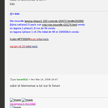
lolo
@+ lolo
Ma nouvelle
laguna-phase1-150-controle-t20472.html#p292866
[b]ma safrane2.5 pack cuir
voici-ma-nouvelle-t10174.html
vendu
ex laguna 1 phase1 2l rxe de 96 vendu
ex laguna 1phase 1 v6 24s initial de 98 et 158000km vendu
[color=#FF0000]f
o
r
u
m
i
n
i
t
i
a
l
p
a
r
i
s
m
a
l
a
g
v
6
2
4
i
n
i
t
i
a
l
p
a
r
i
s
par
lucos512
» Ven Mar 14, 2008 19:47
salut et bienvenue a toi sur le forum
ma laguna II ph2 initial