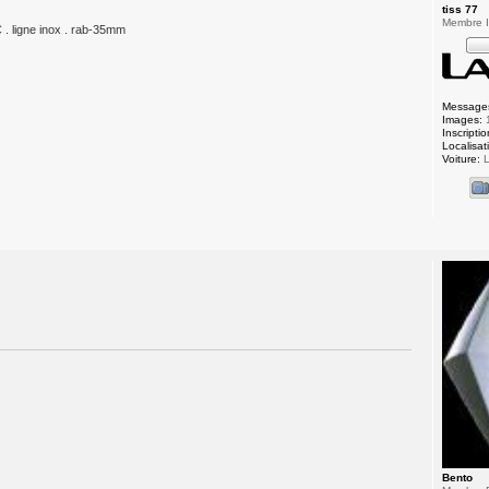
tiss 77
Membre In
C . ligne inox . rab-35mm
Message
Images:
Inscriptio
Localisat
Voiture:
L
Bento