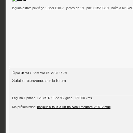
laguna estate privilège 1.9dci 120cv . jantes en 19 . pneu 235/35/19 . boîte à air BM
par
Bento
» Sam Mar 15, 2008 15:39
Salut et bienvenue sur le forum.
Laguna 1 phase 1 2L 8S RXE de 95, grise, 171500 kms.
Ma présentation:
bonjour-a-tous-d-un-nouveau-membre-vt2512.html