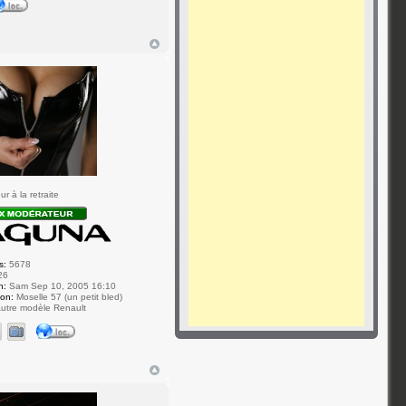
r à la retraite
s:
5678
26
n:
Sam Sep 10, 2005 16:10
ion:
Moselle 57 (un petit bled)
utre modèle Renault