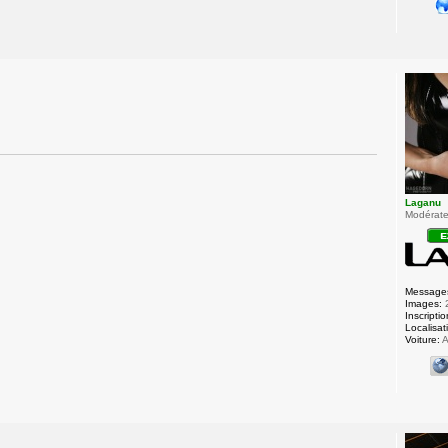
Laganu
Modérateu
Message
Images:
Inscriptio
Localisat
Voiture:
A