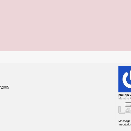
5/2005
philippev
Membre A
Message
Inscriptio