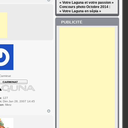
« Votre Laguna et votre passion »
Concours photo Octobre 2014 :
« Votre Laguna en sépia »
PUBLICITÉ
Carminat
s:
127
n:
Dim Jan 28, 2007 14:45
ion:
Metz