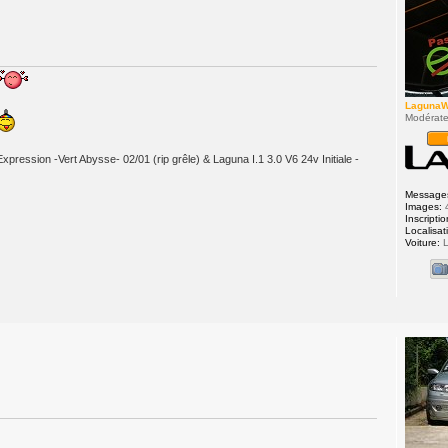
Laguna
Modérate
Expression -Vert Abysse- 02/01 (rip grêle) & Laguna I.1 3.0 V6 24v Initiale -
Message
Images:
Inscriptio
Localisat
Voiture:
L