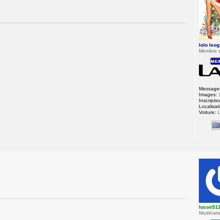
lolo leog
Membre 
Message
Images:
Inscriptio
Localisat
Voiture:
L
lucos51
Modérateu