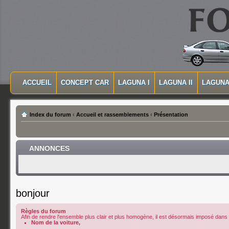
MASQUER LA NAVIGATION PRINCIPALE
MASQUER LA NAVIGATION SECONDAIRE
ACCUEIL
CONCEPT CAR
LAGUNA I
LAGUNA II
LAGUNA 
MENU PRINCIPAL
Index du forum
‹
Accueil et rassemblements
‹
Présentation
ANNONCES
bonjour
Règles du forum
Afin de rendre l'ensemble plus clair et plus homogène, il est désormais imposé dans le
Nom de la voiture,