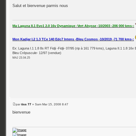
Salut et bienvenue parmis nous
Ma Laguna II.1 Evo1 2.0 16v Dynamique -Vert Abysse -10/2003 -206 000 kms-:
Mon Kadjar I.2 1.3 TCe 140 Edc7 Intens -Bleu Cosmos -10/2019 -71 700 kms-:
Ex: Laguna I.1 1.8 8s RT Fidji -Fidji- 07/95 (rip à 161 779 kms), Laguna II.1 1.8 16v 
Bleu Crépuscule- 12/97 (vendue)
MAJ 23.04.25
par
tiss 77
» Sam Mar 15, 2008 8:47
bienvenue