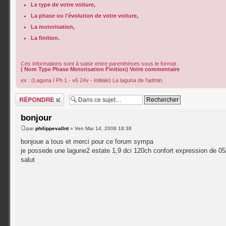
Le type de votre voiture,
La phase ou l'évolution de votre voiture,
La motorisation,
La finition.
Ces informations sont à saisir entre parenthèses sous le format :
( Nom Type Phase Motorisation Finition) Votre commentaire
ex : (Laguna I Ph 1 - v6 24v - Initiale) La laguna de l'admin.
Répondre
bonjour
par
philippevallnt
» Ven Mar 14, 2008 18:38
bonjoue a tous et merci pour ce forum sympa
je possede une lagune2 estate 1,9 dci 120ch confort expression de 0
salut