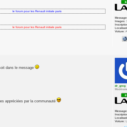
forum pour les Renault initiale paris
Message
Images:
Inscriptio
forum pour les Renault initiale paris
Localisat
Voiture:
A
l soit dans le message
dr_greg
Modérateu
t tres appréciées par la communauté
Message
Inscriptio
Localisat
Voiture:
L