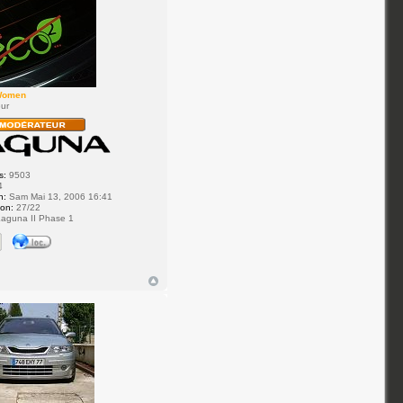
Women
ur
s:
9503
4
n:
Sam Mai 13, 2006 16:41
ion:
27/22
aguna II Phase 1