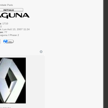
itiale Paris
s:
1710
11
n:
Lun Aoû 13, 2007 11:24
ion:
77
aguna I Phase 2