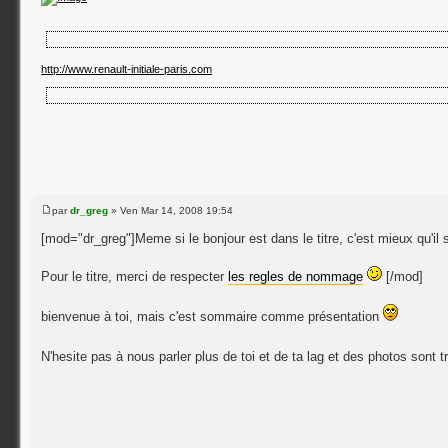
le 
http://www.renault-initiale-paris.com
le 
par
dr_greg
» Ven Mar 14, 2008 19:54
[mod="dr_greg"]Meme si le bonjour est dans le titre, c'est mieux qu'i
Pour le titre, merci de respecter
les regles de nommage
[/mod]
bienvenue à toi, mais c'est sommaire comme présentation
N'hesite pas à nous parler plus de toi et de ta lag et des photos son