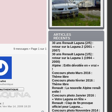
ARTICLES
RÉCENTS
30 ans Renault Laguna [2/5] :
retour sur la Laguna 2 (2001 –
9 messages • Page
1
sur
1
2007)
30 ans Renault Laguna [1/5] :
retour sur la Laguna 1 (1994 –
2000)
Alpine : Enfin dévoilée en « vrai »
!
Concours photo Mars 2016 :
Thème libre
Concours photo février 2016 :
allnt
Thème libre
uthentique
Renault : La nouvelle Alpine renaît
enfin !
Concours photo Janvier 2016 :
« Votre Laguna en fête »
Renault : Clap de fin presque
s:
2
n:
Ven Mar 14, 2008 18:20
officiel pour Laguna…
Concours photo Novembre 2014 :