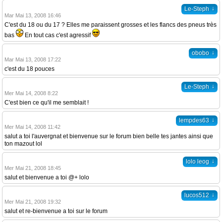
↓
Le-Steph
Mar Mai 13, 2008 16:46
C'est du 18 ou du 17 ? Elles me paraissent grosses et les flancs des pneus très
bas
En tout cas c'est agressif
↓
obobo
Mar Mai 13, 2008 17:22
c'est du 18 pouces
↓
Le-Steph
Mer Mai 14, 2008 8:22
C'est bien ce qu'il me semblait !
↓
lempdes63
Mer Mai 14, 2008 11:42
salut a toi l'auvergnat et bienvenue sur le forum bien belle tes jantes ainsi que
ton mazout lol
↓
lolo leog
Mer Mai 21, 2008 18:45
salut et bienvenue a toi @+ lolo
↓
lucos512
Mer Mai 21, 2008 19:32
salut et re-bienvenue a toi sur le forum