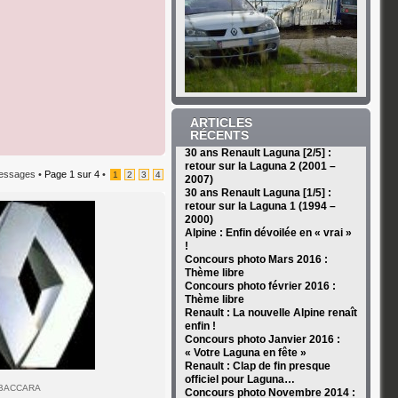
ARTICLES
RÉCENTS
30 ans Renault Laguna [2/5] :
retour sur la Laguna 2 (2001 –
essages •
Page
1
sur
4
•
1
2
3
4
2007)
30 ans Renault Laguna [1/5] :
retour sur la Laguna 1 (1994 –
2000)
Alpine : Enfin dévoilée en « vrai »
!
Concours photo Mars 2016 :
Thème libre
Concours photo février 2016 :
Thème libre
Renault : La nouvelle Alpine renaît
enfin !
Concours photo Janvier 2016 :
« Votre Laguna en fête »
Renault : Clap de fin presque
officiel pour Laguna…
 BACCARA
Concours photo Novembre 2014 :