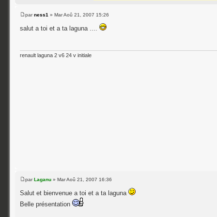
par
ness1
» Mar Aoû 21, 2007 15:26
salut a toi et a ta laguna ....
renault laguna 2 v6 24 v initiale
par
Laganu
» Mar Aoû 21, 2007 16:36
Salut et bienvenue a toi et a ta laguna
Belle présentation