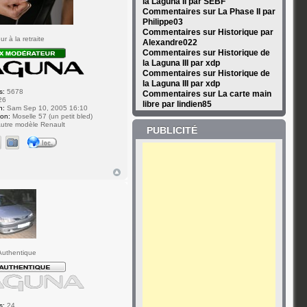
la Laguna II par SEBF
Commentaires sur La Phase II par
Philippe03
Commentaires sur Historique par
r à la retraite
Alexandre022
Commentaires sur Historique de
la Laguna III par xdp
Commentaires sur Historique de
la Laguna III par xdp
s:
5678
Commentaires sur La carte main
26
libre par lindien85
n:
Sam Sep 10, 2005 16:10
ion:
Moselle 57 (un petit bled)
utre modèle Renault
PUBLICITÉ
uthentique
s:
24