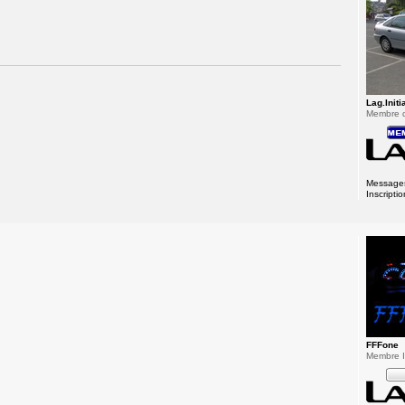
Lag.Initi
Membre 
Message
Inscriptio
FFFone
Membre In