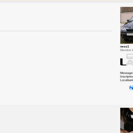
ness1
Membre 
Message
Inscriptio
Localisat