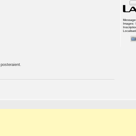
Message
Images:
Inscriptio
Localisat
 posteraient.