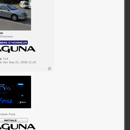
ale
d'honneur
s:
714
n:
Ven Sep 01, 2006 11:18
itiale Paris