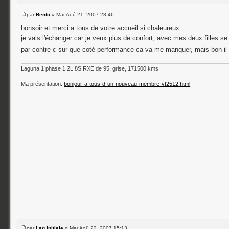
par
Bento
» Mar Aoû 21, 2007 23:46
bonsoir et merci a tous de votre accueil si chaleureux.
je vais l'échanger car je veux plus de confort, avec mes deux filles s
par contre c sur que coté performance ca va me manquer, mais bon il 
Laguna 1 phase 1 2L 8S RXE de 95, grise, 171500 kms.
Ma présentation:
bonjour-a-tous-d-un-nouveau-membre-vt2512.html
par
Lag.Initiale
» Mer Aoû 22, 2007 15:13