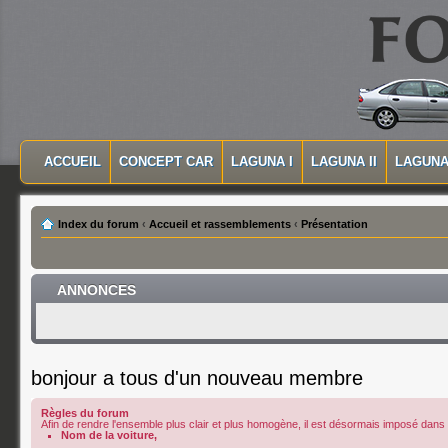
MASQUER LA NAVIGATION PRINCIPALE
MASQUER LA NAVIGATION SECONDAIRE
ACCUEIL
CONCEPT CAR
LAGUNA I
LAGUNA II
LAGUNA 
MENU PRINCIPAL
Index du forum
‹
Accueil et rassemblements
‹
Présentation
ANNONCES
bonjour a tous d'un nouveau membre
Règles du forum
Afin de rendre l'ensemble plus clair et plus homogène, il est désormais imposé dans le
Nom de la voiture,