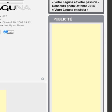
« Votre Laguna et votre passion »
Concours photo Octobre 2014 :
« Votre Laguna en sépia »
s:
427
PUBLICITÉ
9
n:
Dim Aoû 19, 2007 19:12
ion:
Neuilly sur Marne