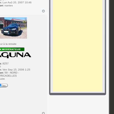
n:
Lun Aoû 20, 2007 10:46
ion:
nantes
7
r à la retraite
s:
8257
0
n:
Ven Sep 15, 2006 1:25
ion:
59 - NORD -
FRICADELLES
utre