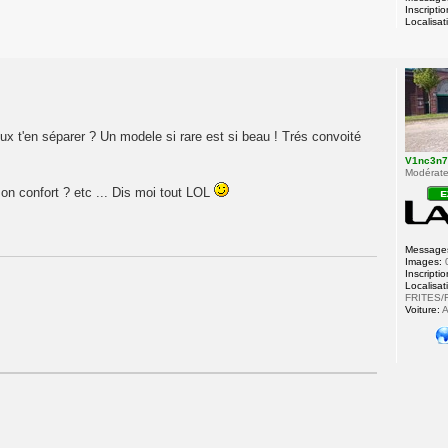
Inscriptio
Localisat
 t'en séparer ? Un modele si rare est si beau ! Trés convoité
V1nc3n
Modérateu
son confort ? etc ... Dis moi tout LOL
Message
Images:
Inscriptio
Localisat
FRITES/
Voiture:
A