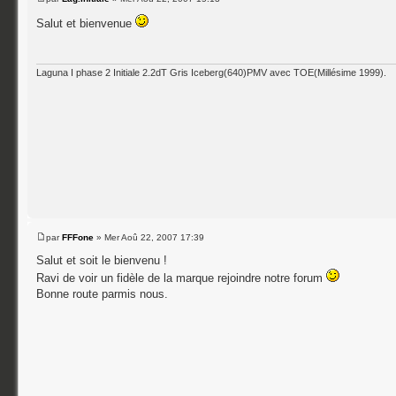
Salut et bienvenue
Laguna I phase 2 Initiale 2.2dT Gris Iceberg(640)PMV avec TOE(Millésime 1999).
par
FFFone
» Mer Aoû 22, 2007 17:39
Salut et soit le bienvenu !
Ravi de voir un fidèle de la marque rejoindre notre forum
Bonne route parmis nous.