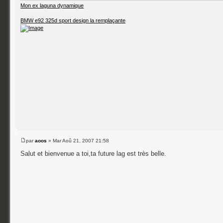
Mon ex laguna dynamique
BMW e92 325d sport design la remplaçante
par
aoos
» Mar Aoû 21, 2007 21:58
Salut et bienvenue a toi,ta future lag est très belle.