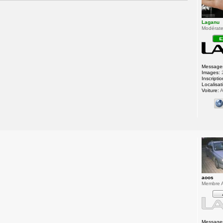
Laganu
Modérateu
Message
Images:
Inscriptio
Localisat
Voiture:
A
aoos
Membre A
Message