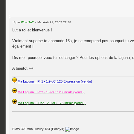
par
V1nc3n7
» Mar Aoû 21, 2007 22:38
Lut a toi et bienvenue !
Vraiment superbe ta chamade 16s, je ne comprend pas pourquoi tu veux
égallement !
Dis moi, pourquoi veux tu l'echanger ? Pour les options de la laguna, 
A bientot ++
Ma Laguna II Ph1 - 1.9 dCi 120 Expression (vendu)
Ma Laguna II Ph2 - 1.9 dCi 120 Initiale (vendu)
Ma Laguna III Ph2 - 2.0 dCi 175 Initiale (vendu)
BMW 320 xdA Luxury 184 (Poneys)