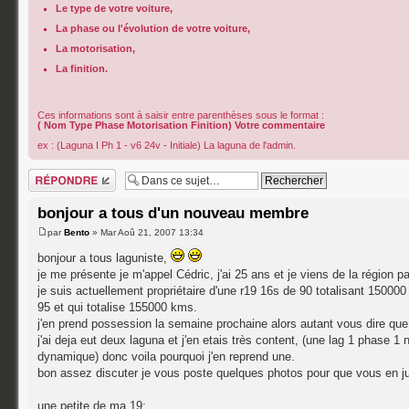
Le type de votre voiture,
La phase ou l'évolution de votre voiture,
La motorisation,
La finition.
Ces informations sont à saisir entre parenthèses sous le format :
( Nom Type Phase Motorisation Finition) Votre commentaire
ex : (Laguna I Ph 1 - v6 24v - Initiale) La laguna de l'admin.
Répondre
bonjour a tous d'un nouveau membre
par
Bento
» Mar Aoû 21, 2007 13:34
bonjour a tous laguniste,
je me présente je m'appel Cédric, j'ai 25 ans et je viens de la région pa
je suis actuellement propriétaire d'une r19 16s de 90 totalisant 1500
95 et qui totalise 155000 kms.
j'en prend possession la semaine prochaine alors autant vous dire que 
j'ai deja eut deux laguna et j'en etais très content, (une lag 1 phase 
dynamique) donc voila pourquoi j'en reprend une.
bon assez discuter je vous poste quelques photos pour que vous en 
une petite de ma 19: