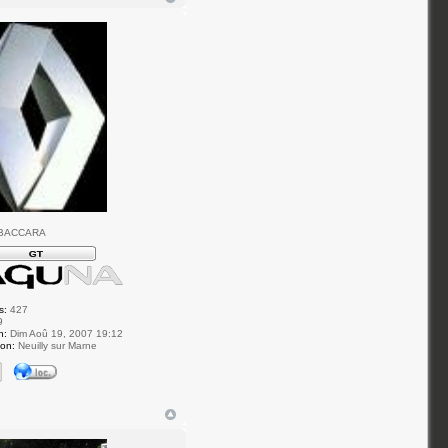
 BACCARA
s:
427
9
n:
Dim Aoû 19, 2007 19:12
ion:
Neuilly sur Marne