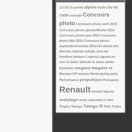
alpine
1.6 dCi
5 portes
boite
Clio RS
Concours
CNSR
concept
photo
Concours photo avril 2014
Concours photo janvier/février 2014
Concours photo juin 2014
Concours
photo Mai 2014
Concours photo
septembre/octobre 2013
dci
diesel
edc
Histoire
hybride
initiale
Jeux de
lumières
kangoo
Laguna
Laguna en
noir et balnc
latitude
le mans series
megane
megane rs
limitation
Monaco GP
moteur
Nurburgring
paris
propulsion
Performance
Puissance
Renault
renault laguna
restylage
route nationale
rs
titre
Twingo III
Trophy
Twingo
Twin Turbo