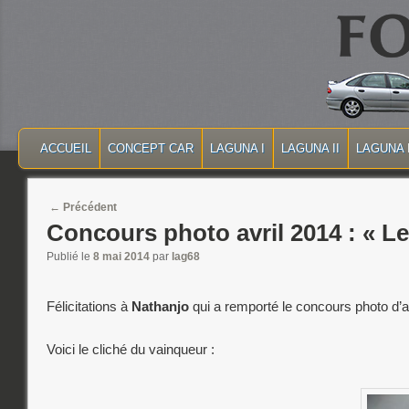
MENU PRINCIPAL
MASQUER LA NAVIGATION PRINCIPALE
MASQUER LA NAVIGATION SECONDAIRE
ACCUEIL
CONCEPT CAR
LAGUNA I
LAGUNA II
LAGUNA I
Post navigation
←
Précédent
Concours photo avril 2014 : « Le
Publié le
8 mai 2014
par
lag68
Félicitations à
Nathanjo
qui a remporté le concours photo d’av
Voici le cliché du vainqueur :