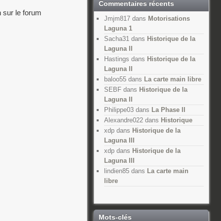
Commentaires récents
 sur le forum
Jmjm817
dans
Motorisations
Laguna 1
Sacha31
dans
Historique de la
Laguna II
Hastings
dans
Historique de la
Laguna II
baloo55
dans
La carte main libre
SEBF
dans
Historique de la
Laguna II
Philippe03
dans
La Phase II
Alexandre022
dans
Historique
xdp
dans
Historique de la
Laguna III
xdp
dans
Historique de la
Laguna III
lindien85
dans
La carte main
libre
Mots-clés