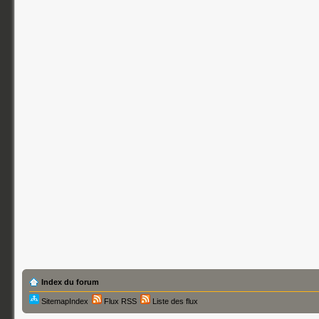
Index du forum
SitemapIndex
Flux RSS
Liste des flux