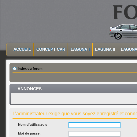
MASQUER LA NAVIGATION PRINCIPALE
MASQUER LA NAVIGATION SECONDAIRE
ACCUEIL
CONCEPT CAR
LAGUNA I
LAGUNA II
LAGUNA 
MENU PRINCIPAL
Index du forum
ANNONCES
L’administrateur exige que vous soyez enregistré et connec
Nom d’utilisateur:
Mot de passe: