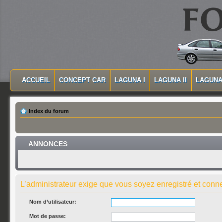
MASQUER LA NAVIGATION PRINCIPALE
MASQUER LA NAVIGATION SECONDAIRE
ACCUEIL
CONCEPT CAR
LAGUNA I
LAGUNA II
LAGUNA 
MENU PRINCIPAL
Index du forum
ANNONCES
L’administrateur exige que vous soyez enregistré et connec
Nom d’utilisateur:
Mot de passe: