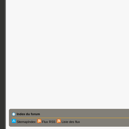
Index du forum
SitemapIndex
Flux RSS
Liste des flux