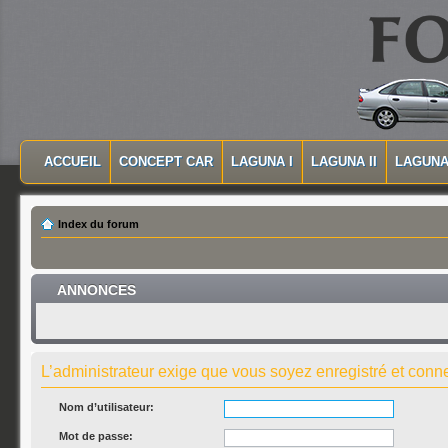
MASQUER LA NAVIGATION PRINCIPALE
MASQUER LA NAVIGATION SECONDAIRE
ACCUEIL
CONCEPT CAR
LAGUNA I
LAGUNA II
LAGUNA 
MENU PRINCIPAL
Index du forum
ANNONCES
L’administrateur exige que vous soyez enregistré et connec
Nom d’utilisateur:
Mot de passe: