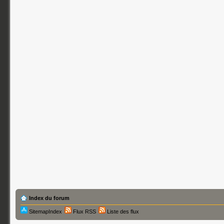
Index du forum
SitemapIndex
Flux RSS
Liste des flux