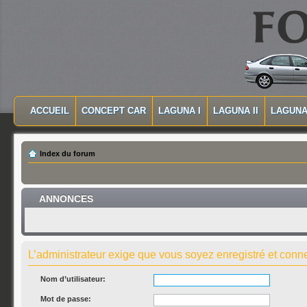
MASQUER LA NAVIGATION PRINCIPALE
MASQUER LA NAVIGATION SECONDAIRE
ACCUEIL
CONCEPT CAR
LAGUNA I
LAGUNA II
LAGUNA 
MENU PRINCIPAL
Index du forum
ANNONCES
L’administrateur exige que vous soyez enregistré et connec
Nom d’utilisateur:
Mot de passe: