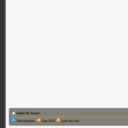
Index du forum
SitemapIndex
Flux RSS
Liste des flux