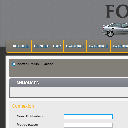
MASQUER LA NAVIGATION PRINCIPALE
MASQUER LA NAVIGATION SECONDAIRE
ACCUEIL
CONCEPT CAR
LAGUNA I
LAGUNA II
LAGUNA 
MENU PRINCIPAL
Index du forum
‹
Galerie
ANNONCES
Connexion
Nom d’utilisateur:
Mot de passe: