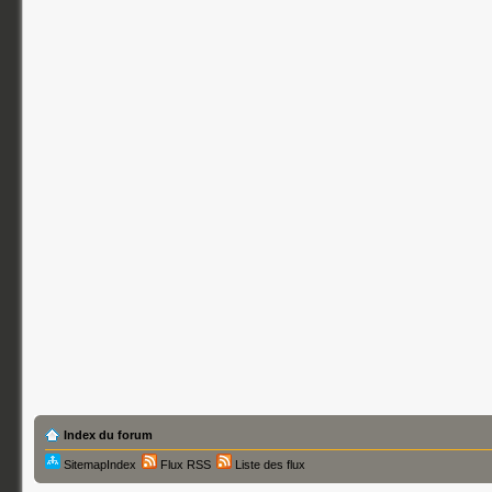
Index du forum
SitemapIndex
Flux RSS
Liste des flux