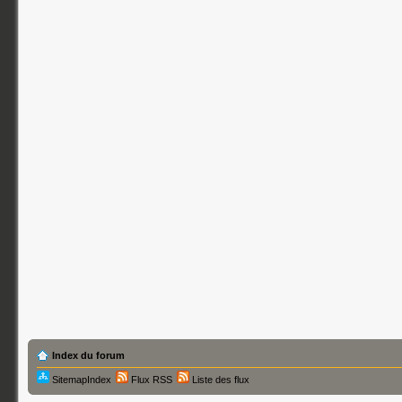
Index du forum
SitemapIndex
Flux RSS
Liste des flux