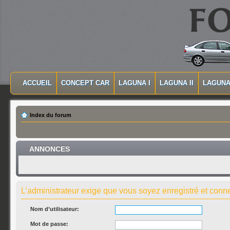
MASQUER LA NAVIGATION PRINCIPALE
MASQUER LA NAVIGATION SECONDAIRE
ACCUEIL
CONCEPT CAR
LAGUNA I
LAGUNA II
LAGUNA 
MENU PRINCIPAL
Index du forum
ANNONCES
L’administrateur exige que vous soyez enregistré et connec
Nom d’utilisateur:
Mot de passe: