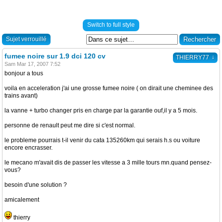
Switch to full style
Sujet verrouillé
fumee noire sur 1.9 dci 120 cv
↓
THIERRY77
Sam Mar 17, 2007 7:52
bonjour a tous
voila en acceleration j'ai une grosse fumee noire ( on dirait une cheminee des
trains avant)
la vanne + turbo changer pris en charge par la garantie ouf,il y a 5 mois.
personne de renault peut me dire si c'est normal.
le probleme pourrais t-il venir du cata 135260km qui serais h.s ou voiture
encore encrasser.
le mecano m'avait dis de passer les vitesse a 3 mille tours mn.quand pensez-
vous?
besoin d'une solution ?
amicalement
thierry