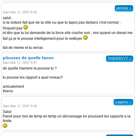
↓
jerome
Sam Mar 17, 2007 8:42
salut ,
si ta voiture fait que de la ville ou que tu tapes pas dedans c'est normal ,
t'inquiet pas
et dès que tu lui demande de la force elle crache noir , moi quand un diesel me
fait ça je le pousse intelligement pour le nettoyer
fait de meme et tu verras
pôussez de quelle facon
↓
THIERRY77
Sam Mar 17, 2007 8:47
de quelle maniere la pousse tu ?
tu pousse les rapport a quel niveau?
amicalement
thierry
↓
Laganu
Sam Mar 17, 2007 9:30
Salut
Pareil pour moi de temp en temp un décrassage en poussant les rapports a la
limite.