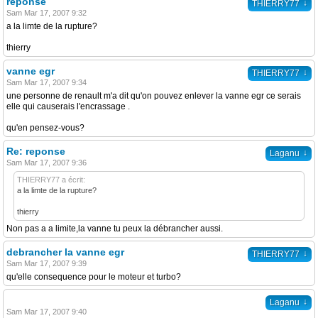
reponse
↓
THIERRY77
Sam Mar 17, 2007 9:32
a la limte de la rupture?
thierry
vanne egr
↓
THIERRY77
Sam Mar 17, 2007 9:34
une personne de renault m'a dit qu'on pouvez enlever la vanne egr ce serais
elle qui causerais l'encrassage .
qu'en pensez-vous?
Re: reponse
↓
Laganu
Sam Mar 17, 2007 9:36
THIERRY77 a écrit:
a la limte de la rupture?
thierry
Non pas a a limite,la vanne tu peux la débrancher aussi.
debrancher la vanne egr
↓
THIERRY77
Sam Mar 17, 2007 9:39
qu'elle consequence pour le moteur et turbo?
↓
Laganu
Sam Mar 17, 2007 9:40