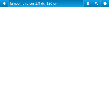
fumee noire sur 1.9 dci 120 cv
#