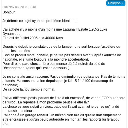
↓
Phidyos
Lun Nov 03, 2008 12:40
Bonjour.
Je déterre ce sujet ayant un problème identique.
J'ai acheté il y a moins d'un moins une Laguna II Estate 1.9Dci Luxe
Dynamique.
Elle est de Juillet 2005 et a 40000 Kms.
Depuis le début, je constate que de la fumée noire sort lorsque j'accélère ou
dans les montées.
Ceci se produit moteur chaud, je ne tire pas dessus avant ( après 400kms de
nationale, elle fume toujours à la moindre accélération).
Pour dire, le pare choc arrière commence déjà à noircir du côté de
l'échappement (alors qu'il est en dessous !).
Je ne constate aucun accoup. Pas de diminution de puissance. Pas de témoins
allumés. Ma consommation depuis que je l'ai : 5.1L / 100 (beaucoup de
nationale).
De ce côté là, tout semble normal.
J'ai vu différents posts, parlant de filtre à air encrassé, de vanne EGR ou encore
de turbo.. La réponse à mon problème peut elle être là?
La chose est que c'était un vieux papy qui l'avait avant et je pense qu'il a dû
encrassé le moteur...
J'ai appelé un garage renault. Un mécanicien m'a dit qu'elle doit simplement
être encrassée et qu'un peu d'autoroute en montant les rapports lui ferait du
bien.