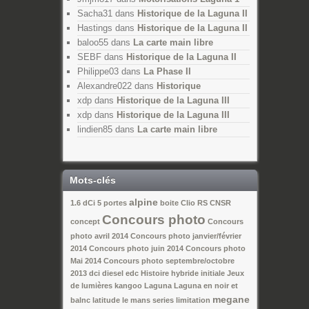
Sacha31
dans
Historique de la Laguna II
Hastings
dans
Historique de la Laguna II
baloo55
dans
La carte main libre
SEBF
dans
Historique de la Laguna II
Philippe03
dans
La Phase II
Alexandre022
dans
Historique
xdp
dans
Historique de la Laguna III
xdp
dans
Historique de la Laguna III
lindien85
dans
La carte main libre
Mots-clés
alpine
1.6 dCi
5 portes
boite
Clio RS
CNSR
Concours photo
concept
Concours
photo avril 2014
Concours photo janvier/février
2014
Concours photo juin 2014
Concours photo
Mai 2014
Concours photo septembre/octobre
2013
dci
diesel
edc
Histoire
hybride
initiale
Jeux
de lumières
kangoo
Laguna
Laguna en noir et
megane
balnc
latitude
le mans series
limitation