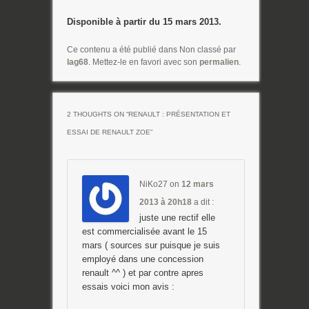
Disponible à partir du 15 mars 2013.
Ce contenu a été publié dans Non classé par
lag68
. Mettez-le en favori avec son
permalien
.
2 THOUGHTS ON “
RENAULT : PRÉSENTATION ET
ESSAI DE RENAULT ZOE
”
NiKo27
on
12 mars
2013 à 20h18
a dit :
juste une rectif elle
est commercialisée avant le 15
mars ( sources sur puisque je suis
employé dans une concession
renault ^^ ) et par contre apres
essais voici mon avis :