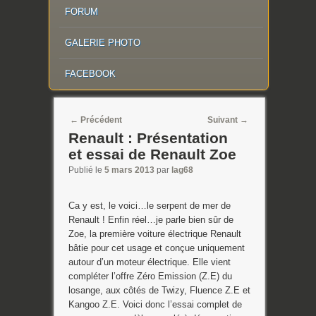
FORUM
GALERIE PHOTO
FACEBOOK
Post navigation
←
Précédent
Suivant
→
Renault : Présentation
et essai de Renault Zoe
Publié le
5 mars 2013
par
lag68
Ca y est, le voici…le serpent de mer de
Renault ! Enfin réel…je parle bien sûr de
Zoe, la première voiture électrique Renault
bâtie pour cet usage et conçue uniquement
autour d’un moteur électrique. Elle vient
compléter l’offre Zéro Emission (Z.E) du
losange, aux côtés de Twizy, Fluence Z.E et
Kangoo Z.E. Voici donc l’essai complet de