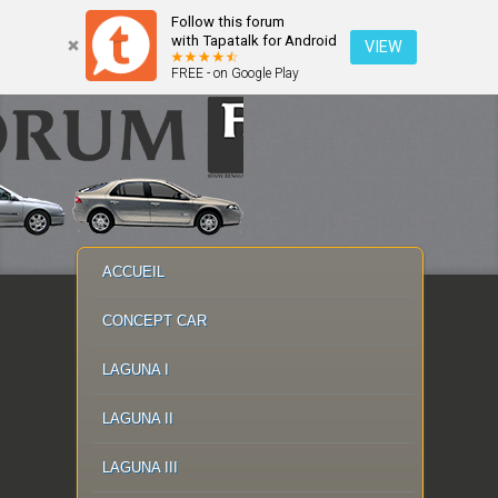
Follow this forum
with Tapatalk for Android
VIEW
FREE - on Google Play
MENU PRINCIPAL
MASQUER LA NAVIGATION PRINCIPALE
MASQUER LA NAVIGATION SECONDAIRE
ACCUEIL
CONCEPT CAR
LAGUNA I
LAGUNA II
LAGUNA III