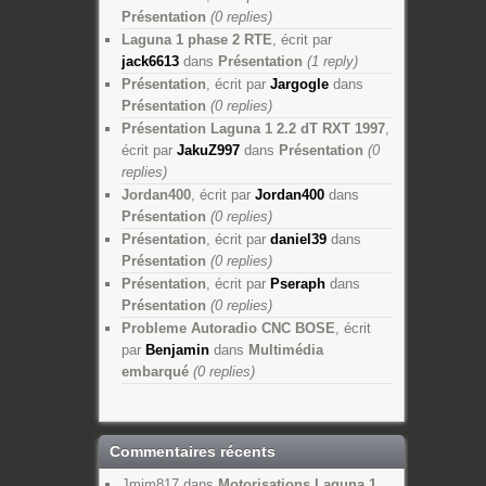
Présentation
(0 replies)
Laguna 1 phase 2 RTE
, écrit par
jack6613
dans
Présentation
(1 reply)
Présentation
, écrit par
Jargogle
dans
Présentation
(0 replies)
Présentation Laguna 1 2.2 dT RXT 1997
,
écrit par
JakuZ997
dans
Présentation
(0
replies)
Jordan400
, écrit par
Jordan400
dans
Présentation
(0 replies)
Présentation
, écrit par
daniel39
dans
Présentation
(0 replies)
Présentation
, écrit par
Pseraph
dans
Présentation
(0 replies)
Probleme Autoradio CNC BOSE
, écrit
par
Benjamin
dans
Multimédia
embarqué
(0 replies)
Commentaires récents
Jmjm817
dans
Motorisations Laguna 1