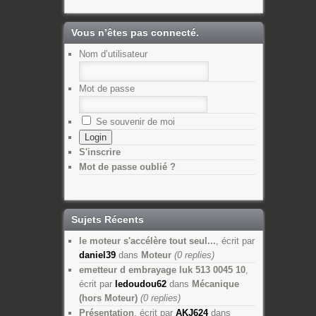
Vous n’êtes pas connecté.
Nom d’utilisateur
Mot de passe
Se souvenir de moi
S'inscrire
Mot de passe oublié ?
Sujets Récents
le moteur s'accélère tout seul...
, écrit par
daniel39
dans
Moteur
(0 replies)
emetteur d embrayage luk 513 0045 10
,
écrit par
ledoudou62
dans
Mécanique
(hors Moteur)
(0 replies)
Présentation
, écrit par
AKJ624
dans