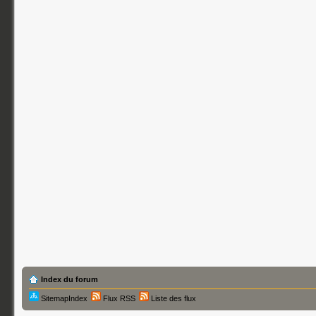
Index du forum
SitemapIndex
Flux RSS
Liste des flux