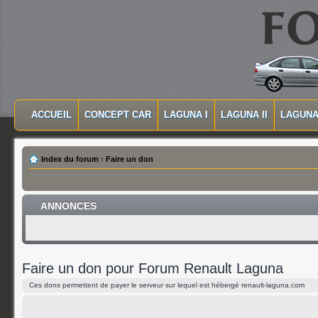
MASQUER LA NAVIGATION PRINCIPALE
MASQUER LA NAVIGATION SECONDAIRE
ACCUEIL
CONCEPT CAR
LAGUNA I
LAGUNA II
LAGUNA 
MENU PRINCIPAL
Index du forum
‹
Faire un don
ANNONCES
Faire un don pour Forum Renault Laguna
Ces dons permettent de payer le serveur sur lequel est hébergé renault-laguna.com