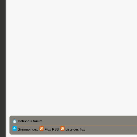
Index du forum
SitemapIndex
Flux RSS
Liste des flux