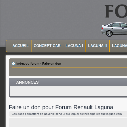
MASQUER LA NAVIGATION PRINCIPALE
MASQUER LA NAVIGATION SECONDAIRE
ACCUEIL
CONCEPT CAR
LAGUNA I
LAGUNA II
LAGUNA 
MENU PRINCIPAL
Index du forum
‹
Faire un don
ANNONCES
Faire un don pour Forum Renault Laguna
Ces dons permettent de payer le serveur sur lequel est hébergé renault-laguna.com