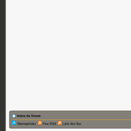
Index du forum
SitemapIndex
Flux RSS
Liste des flux