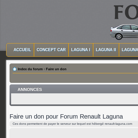
MASQUER LA NAVIGATION PRINCIPALE
MASQUER LA NAVIGATION SECONDAIRE
ACCUEIL
CONCEPT CAR
LAGUNA I
LAGUNA II
LAGUNA 
MENU PRINCIPAL
Index du forum
‹
Faire un don
ANNONCES
Faire un don pour Forum Renault Laguna
Ces dons permettent de payer le serveur sur lequel est hébergé renault-laguna.com