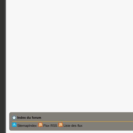
Index du forum
SitemapIndex
Flux RSS
Liste des flux