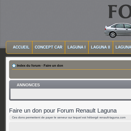
MASQUER LA NAVIGATION PRINCIPALE
MASQUER LA NAVIGATION SECONDAIRE
ACCUEIL
CONCEPT CAR
LAGUNA I
LAGUNA II
LAGUNA 
MENU PRINCIPAL
Index du forum
‹
Faire un don
ANNONCES
Faire un don pour Forum Renault Laguna
Ces dons permettent de payer le serveur sur lequel est hébergé renault-laguna.com