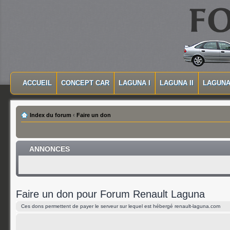
MASQUER LA NAVIGATION PRINCIPALE
MASQUER LA NAVIGATION SECONDAIRE
ACCUEIL
CONCEPT CAR
LAGUNA I
LAGUNA II
LAGUNA 
MENU PRINCIPAL
Index du forum
‹
Faire un don
ANNONCES
Faire un don pour Forum Renault Laguna
Ces dons permettent de payer le serveur sur lequel est hébergé renault-laguna.com