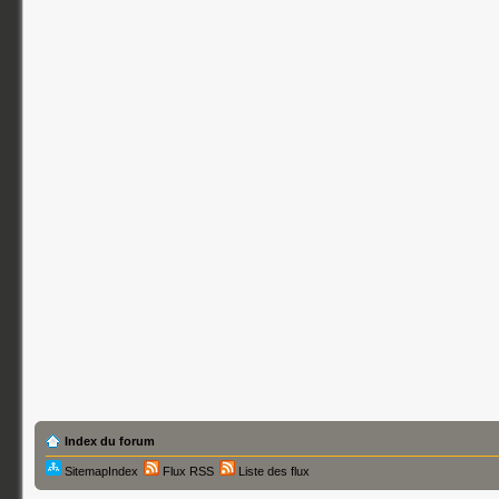
Index du forum
SitemapIndex
Flux RSS
Liste des flux