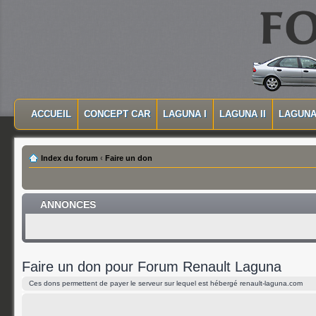
MASQUER LA NAVIGATION PRINCIPALE
MASQUER LA NAVIGATION SECONDAIRE
ACCUEIL
CONCEPT CAR
LAGUNA I
LAGUNA II
LAGUNA 
MENU PRINCIPAL
Index du forum
‹
Faire un don
ANNONCES
Faire un don pour Forum Renault Laguna
Ces dons permettent de payer le serveur sur lequel est hébergé renault-laguna.com