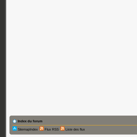
Index du forum
SitemapIndex
Flux RSS
Liste des flux