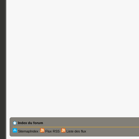
Index du forum
SitemapIndex
Flux RSS
Liste des flux