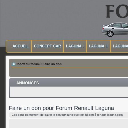
MASQUER LA NAVIGATION PRINCIPALE
MASQUER LA NAVIGATION SECONDAIRE
ACCUEIL
CONCEPT CAR
LAGUNA I
LAGUNA II
LAGUNA 
MENU PRINCIPAL
Index du forum
‹
Faire un don
ANNONCES
Faire un don pour Forum Renault Laguna
Ces dons permettent de payer le serveur sur lequel est hébergé renault-laguna.com