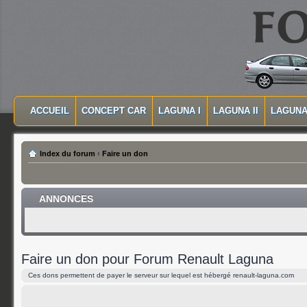
MASQUER LA NAVIGATION PRINCIPALE
MASQUER LA NAVIGATION SECONDAIRE
ACCUEIL
CONCEPT CAR
LAGUNA I
LAGUNA II
LAGUNA 
MENU PRINCIPAL
Index du forum
‹
Faire un don
ANNONCES
Faire un don pour Forum Renault Laguna
Ces dons permettent de payer le serveur sur lequel est hébergé renault-laguna.com