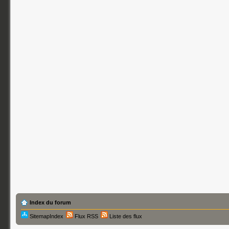
Index du forum
SitemapIndex
Flux RSS
Liste des flux