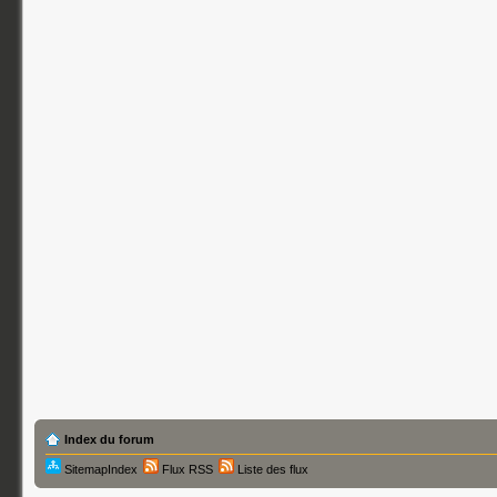
Index du forum
SitemapIndex
Flux RSS
Liste des flux