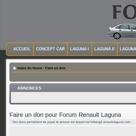
MASQUER LA NAVIGATION PRINCIPALE
MASQUER LA NAVIGATION SECONDAIRE
ACCUEIL
CONCEPT CAR
LAGUNA I
LAGUNA II
LAGUNA 
MENU PRINCIPAL
Index du forum
‹
Faire un don
ANNONCES
Faire un don pour Forum Renault Laguna
Ces dons permettent de payer le serveur sur lequel est hébergé renault-laguna.com