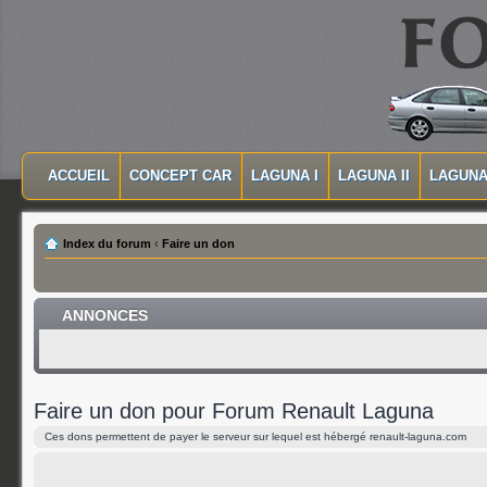
MASQUER LA NAVIGATION PRINCIPALE
MASQUER LA NAVIGATION SECONDAIRE
ACCUEIL
CONCEPT CAR
LAGUNA I
LAGUNA II
LAGUNA 
MENU PRINCIPAL
Index du forum
‹
Faire un don
ANNONCES
Faire un don pour Forum Renault Laguna
Ces dons permettent de payer le serveur sur lequel est hébergé renault-laguna.com