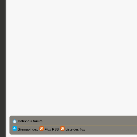
Index du forum
SitemapIndex
Flux RSS
Liste des flux