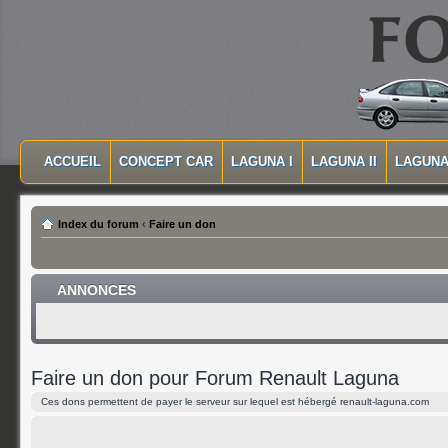
MASQUER LA NAVIGATION PRINCIPALE
MASQUER LA NAVIGATION SECONDAIRE
ACCUEIL
CONCEPT CAR
LAGUNA I
LAGUNA II
LAGUNA 
MENU PRINCIPAL
Index du forum
‹
Faire un don
ANNONCES
Faire un don pour Forum Renault Laguna
Ces dons permettent de payer le serveur sur lequel est hébergé renault-laguna.com