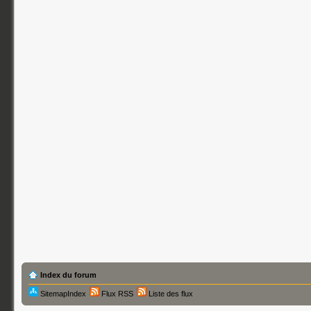
Index du forum
SitemapIndex
Flux RSS
Liste des flux