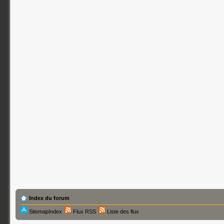
Index du forum
SitemapIndex
Flux RSS
Liste des flux