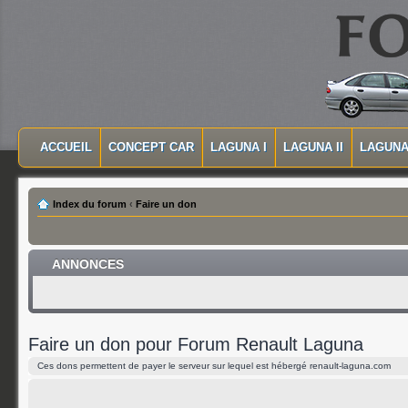
MASQUER LA NAVIGATION PRINCIPALE
MASQUER LA NAVIGATION SECONDAIRE
ACCUEIL
CONCEPT CAR
LAGUNA I
LAGUNA II
LAGUNA 
MENU PRINCIPAL
Index du forum
‹
Faire un don
ANNONCES
Faire un don pour Forum Renault Laguna
Ces dons permettent de payer le serveur sur lequel est hébergé renault-laguna.com