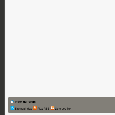
Index du forum
SitemapIndex
Flux RSS
Liste des flux