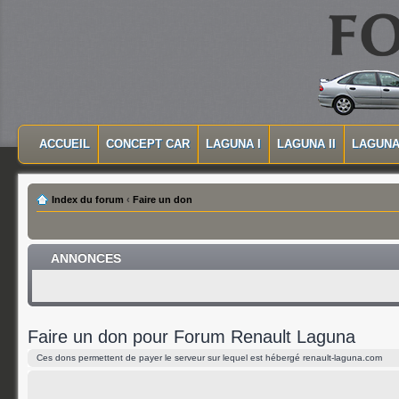
MASQUER LA NAVIGATION PRINCIPALE
MASQUER LA NAVIGATION SECONDAIRE
ACCUEIL
CONCEPT CAR
LAGUNA I
LAGUNA II
LAGUNA 
MENU PRINCIPAL
Index du forum
‹
Faire un don
ANNONCES
Faire un don pour Forum Renault Laguna
Ces dons permettent de payer le serveur sur lequel est hébergé renault-laguna.com