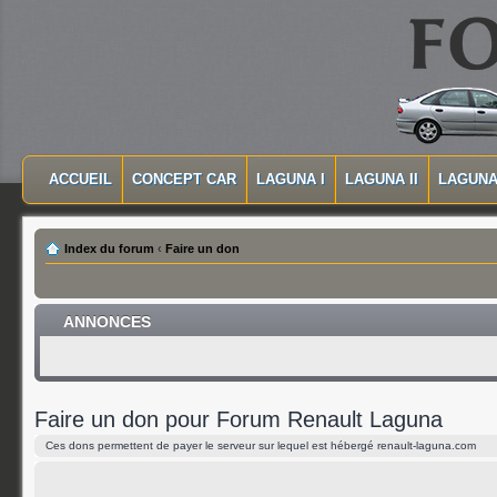
MASQUER LA NAVIGATION PRINCIPALE
MASQUER LA NAVIGATION SECONDAIRE
ACCUEIL
CONCEPT CAR
LAGUNA I
LAGUNA II
LAGUNA 
MENU PRINCIPAL
Index du forum
‹
Faire un don
ANNONCES
Faire un don pour Forum Renault Laguna
Ces dons permettent de payer le serveur sur lequel est hébergé renault-laguna.com