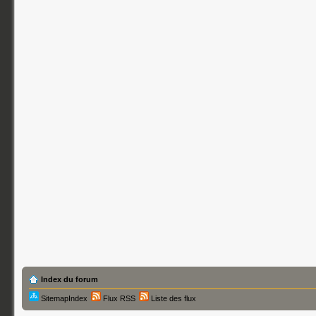
Index du forum
SitemapIndex
Flux RSS
Liste des flux