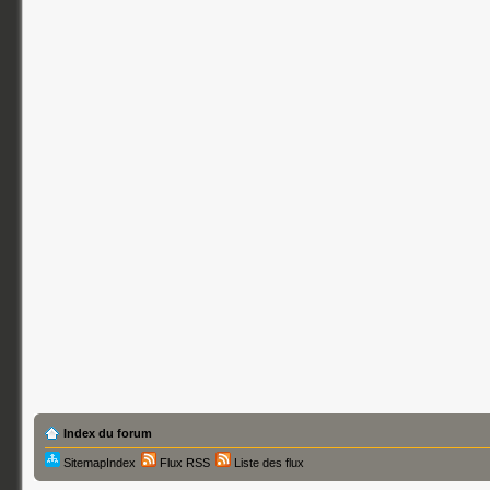
Index du forum
SitemapIndex
Flux RSS
Liste des flux