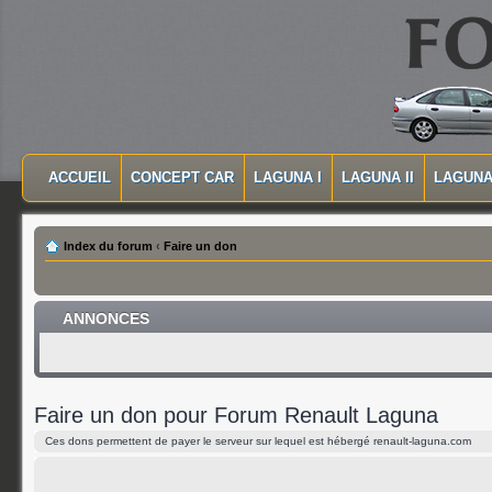
MASQUER LA NAVIGATION PRINCIPALE
MASQUER LA NAVIGATION SECONDAIRE
ACCUEIL
CONCEPT CAR
LAGUNA I
LAGUNA II
LAGUNA 
MENU PRINCIPAL
Index du forum
‹
Faire un don
ANNONCES
Faire un don pour Forum Renault Laguna
Ces dons permettent de payer le serveur sur lequel est hébergé renault-laguna.com