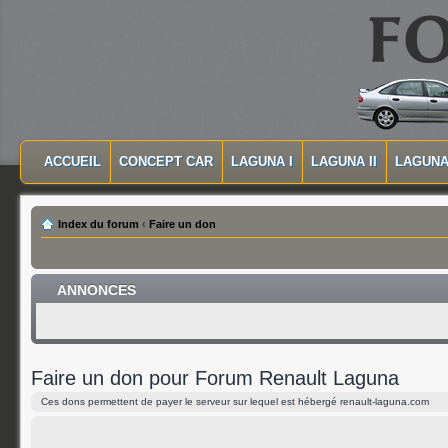
MASQUER LA NAVIGATION PRINCIPALE
MASQUER LA NAVIGATION SECONDAIRE
ACCUEIL
CONCEPT CAR
LAGUNA I
LAGUNA II
LAGUNA 
MENU PRINCIPAL
Index du forum
‹
Faire un don
ANNONCES
Faire un don pour Forum Renault Laguna
Ces dons permettent de payer le serveur sur lequel est hébergé renault-laguna.com