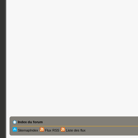
Index du forum
SitemapIndex
Flux RSS
Liste des flux