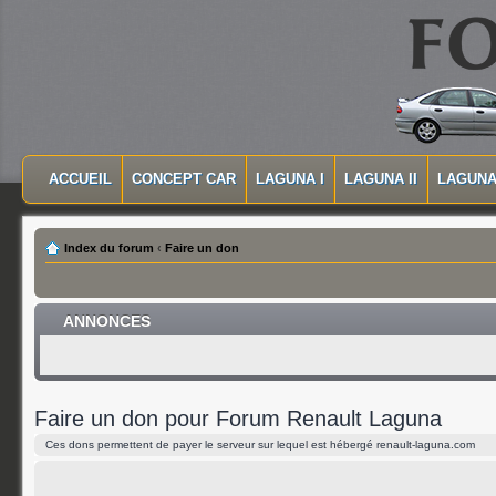
MASQUER LA NAVIGATION PRINCIPALE
MASQUER LA NAVIGATION SECONDAIRE
ACCUEIL
CONCEPT CAR
LAGUNA I
LAGUNA II
LAGUNA 
MENU PRINCIPAL
Index du forum
‹
Faire un don
ANNONCES
Faire un don pour Forum Renault Laguna
Ces dons permettent de payer le serveur sur lequel est hébergé renault-laguna.com