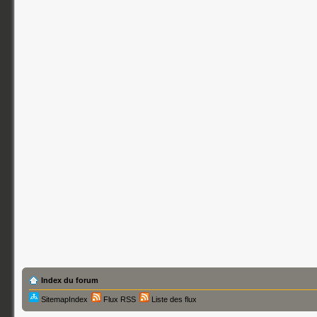
Index du forum
SitemapIndex
Flux RSS
Liste des flux