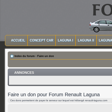
MASQUER LA NAVIGATION PRINCIPALE
MASQUER LA NAVIGATION SECONDAIRE
ACCUEIL
CONCEPT CAR
LAGUNA I
LAGUNA II
LAGUNA 
MENU PRINCIPAL
Index du forum
‹
Faire un don
ANNONCES
Faire un don pour Forum Renault Laguna
Ces dons permettent de payer le serveur sur lequel est hébergé renault-laguna.com