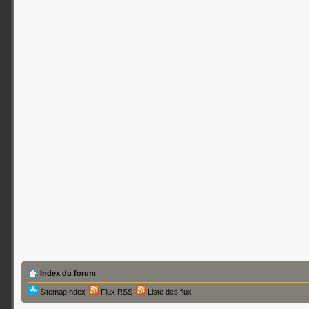
Index du forum
SitemapIndex
Flux RSS
Liste des flux