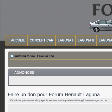
MASQUER LA NAVIGATION PRINCIPALE
MASQUER LA NAVIGATION SECONDAIRE
ACCUEIL
CONCEPT CAR
LAGUNA I
LAGUNA II
LAGUNA 
MENU PRINCIPAL
Index du forum
‹
Faire un don
ANNONCES
Faire un don pour Forum Renault Laguna
Ces dons permettent de payer le serveur sur lequel est hébergé renault-laguna.com