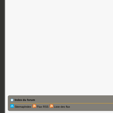
Index du forum
SitemapIndex
Flux RSS
Liste des flux