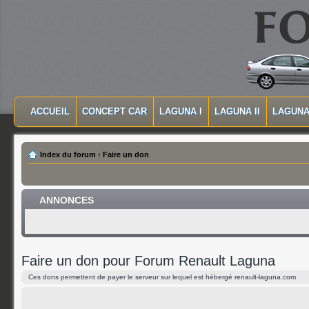
MASQUER LA NAVIGATION PRINCIPALE
MASQUER LA NAVIGATION SECONDAIRE
ACCUEIL
CONCEPT CAR
LAGUNA I
LAGUNA II
LAGUNA 
MENU PRINCIPAL
Index du forum
‹
Faire un don
ANNONCES
Faire un don pour Forum Renault Laguna
Ces dons permettent de payer le serveur sur lequel est hébergé renault-laguna.com