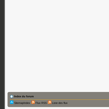
Index du forum
SitemapIndex
Flux RSS
Liste des flux