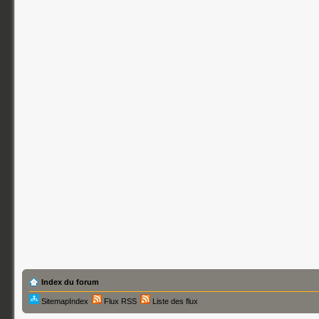
Index du forum
SitemapIndex
Flux RSS
Liste des flux