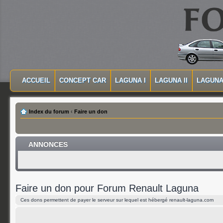
MASQUER LA NAVIGATION PRINCIPALE
MASQUER LA NAVIGATION SECONDAIRE
ACCUEIL
CONCEPT CAR
LAGUNA I
LAGUNA II
LAGUNA 
MENU PRINCIPAL
Index du forum
‹
Faire un don
ANNONCES
Faire un don pour Forum Renault Laguna
Ces dons permettent de payer le serveur sur lequel est hébergé renault-laguna.com