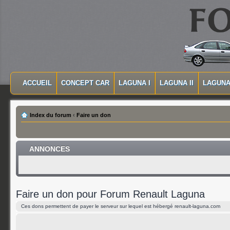
MASQUER LA NAVIGATION PRINCIPALE
MASQUER LA NAVIGATION SECONDAIRE
ACCUEIL
CONCEPT CAR
LAGUNA I
LAGUNA II
LAGUNA 
MENU PRINCIPAL
Index du forum
‹
Faire un don
ANNONCES
Faire un don pour Forum Renault Laguna
Ces dons permettent de payer le serveur sur lequel est hébergé renault-laguna.com