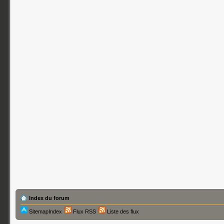
Index du forum
SitemapIndex
Flux RSS
Liste des flux