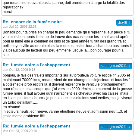
que renault ne trouvant pas la panne, doit prendre en charge la totalité des
réparations?
merci
Re: encore de la fumée noire
↓
djo49
Lun Juil 20, 2009 22:35
Bonsoir pour ta prise en charge tu peu demandé qu il reprenne leur piece si tu
veu mais bon après il risque de trouvé des excuse pour les laissé aussi après
pour la fumé elle a combien de kms et de quel année tu fait des grand trajet
petit moyen ville autoroute etc tu la monte dans les tour a chaud ou pas après il
y a beaucoup de facteur qui peu emmené jusque la... bon courage pour la
suite..
Re: fumée noire a l'echappement
↓
kartingman2011
Lun Oct 12, 2009 9:13
bonjour, je fais des trajets importants sur autoroute,la voiture est de fin 2005 et
maintenant 70000 kms, renault vient de me changer les injecteurs et tous les "
a cotés" et le prob est tjrs la, il doivent reprendre le vehicule prochainement
pour rétudier les accoups que j'ai vers les 2000 tr/mim, au moment de la grosse
fumée noire. il faut avouer qu'il s'arrachent les cheveux avec ma caisse, mais
en lisant plusieurs forums, je pense que les solutions sont écrites, moi je viserai
un turbo défaillant .....
en résumé:
injecteurs neufs, egr neuve, vanne etouffoire neuve et admission neuf....3. et
tjrs le meme probleme !!!!!
Re: fumée noire a l'echappement
↓
kartingman2011
Ven Oct 23, 2009 20:40