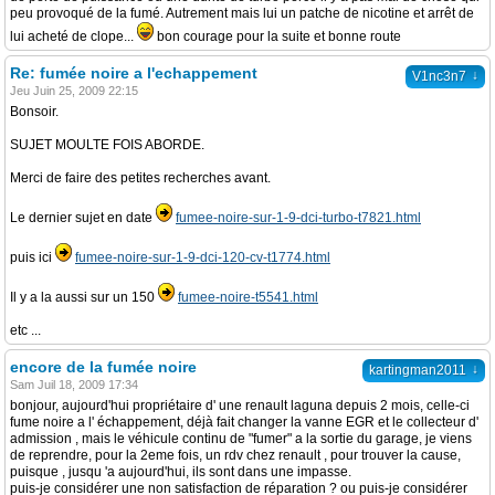
peu provoqué de la fumé. Autrement mais lui un patche de nicotine et arrêt de
lui acheté de clope...
bon courage pour la suite et bonne route
Re: fumée noire a l'echappement
↓
V1nc3n7
Jeu Juin 25, 2009 22:15
Bonsoir.
SUJET MOULTE FOIS ABORDE.
Merci de faire des petites recherches avant.
Le dernier sujet en date
fumee-noire-sur-1-9-dci-turbo-t7821.html
puis ici
fumee-noire-sur-1-9-dci-120-cv-t1774.html
Il y a la aussi sur un 150
fumee-noire-t5541.html
etc ...
encore de la fumée noire
↓
kartingman2011
Sam Juil 18, 2009 17:34
bonjour, aujourd'hui propriétaire d' une renault laguna depuis 2 mois, celle-ci
fume noire a l' échappement, déjà fait changer la vanne EGR et le collecteur d'
admission , mais le véhicule continu de "fumer" a la sortie du garage, je viens
de reprendre, pour la 2eme fois, un rdv chez renault , pour trouver la cause,
puisque , jusqu 'a aujourd'hui, ils sont dans une impasse.
puis-je considérer une non satisfaction de réparation ? ou puis-je considérer