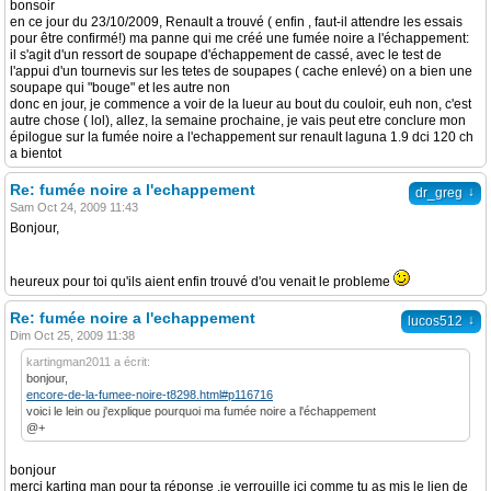
bonsoir
en ce jour du 23/10/2009, Renault a trouvé ( enfin , faut-il attendre les essais
pour être confirmé!) ma panne qui me créé une fumée noire a l'échappement:
il s'agit d'un ressort de soupape d'échappement de cassé, avec le test de
l'appui d'un tournevis sur les tetes de soupapes ( cache enlevé) on a bien une
soupape qui "bouge" et les autre non
donc en jour, je commence a voir de la lueur au bout du couloir, euh non, c'est
autre chose ( lol), allez, la semaine prochaine, je vais peut etre conclure mon
épilogue sur la fumée noire a l'echappement sur renault laguna 1.9 dci 120 ch
a bientot
Re: fumée noire a l'echappement
↓
dr_greg
Sam Oct 24, 2009 11:43
Bonjour,
heureux pour toi qu'ils aient enfin trouvé d'ou venait le probleme
Re: fumée noire a l'echappement
↓
lucos512
Dim Oct 25, 2009 11:38
kartingman2011 a écrit:
bonjour,
encore-de-la-fumee-noire-t8298.html#p116716
voici le lein ou j'explique pourquoi ma fumée noire a l'échappement
@+
bonjour
merci karting man pour ta réponse ,je verrouille ici comme tu as mis le lien de