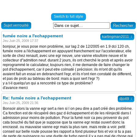
Switch to full style
Sujet verrouillé
fumée noire a l'echappement
↓
kartingman2011
Jeu Juin 25, 2009 17:37
bonjour, je vous pose mon problème, sur lag 2 de 12/2005 en 1.9 dci 120 ch,
fumée noire a l'échappement en appuyant franchement sur l'accelerateur, elle
sorte de chez renault, avec une egr neuve, une vanne etoufoire neuve et le
collecteur d''admition neuf. durant 2 jours, ils ont cherché le prob et après avoir
reprogrammé le calculateur, toujours rien, il me demande de faire changer le
pot d'échappement, car il peut etre colmaté ( précision: ils m'ont dit qu'ils
avaient fait un essai en debranchant l'egr, et ils n'ont rien constaté de different,
et pas de prob au tableau de bord: mais a quoi sert l'egr ?)
y a t-il quelqu'un qui a rencontré ce type de problème?
d'avance merci
Re: fumée noire a l'echappement
↓
djo49
Jeu Juin 25, 2009 21:36
Bonsoir alors la vanne egr sert a rien si l on peu dire a part créé des problème.
Ca fonction est de récupéré des gaz d échappement et de les réinjecté dans l
admission pour moins de pollution. Pour la fumé noir ca peu provenir du pot
cata bouché du fait que je suppose que ta vanne egr restai ouvert donc la
encrassé. ou mauvaise vanne egr mais la plus rare. mais reste a voir. petit
conseil sur belle route pousse tes rapport a fond plusieur fois et voi si tu a pas
de perte de puissance ou une durite de turbo percé il y a pas mal de chose qui